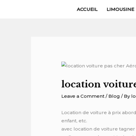
Skip
ACCUEIL
LIMOUSINE
to
content
Post
navigation
location voitu
Leave a Comment
/
Blog
/ By
l
Location de voiture à prix abor
enfant, etc.
avec location de voiture tagner