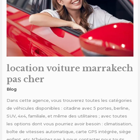
cher
location voiture marrakech
pas cher
Blog
Dans cette agence, vous trouverez toutes les catégories
de véhicules disponibles : citadine avec 5 portes, berline,
SUV, 4x4, familiale, et même des utilitaires ; avec toutes
les options dont vous pourriez avoir besoin : climatisation,
boîte de vitesses automatique, carte GPS intégrée, siège
enfant, etc N’hésitez pas à nous contacter pour touts