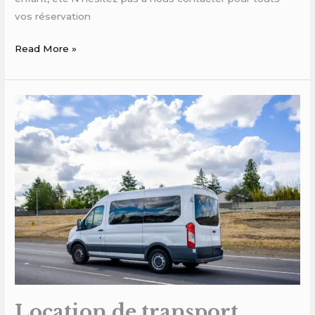
vos réservation
Read More »
Location
de
transport
touristique
avec
chauffeur
Location de transport