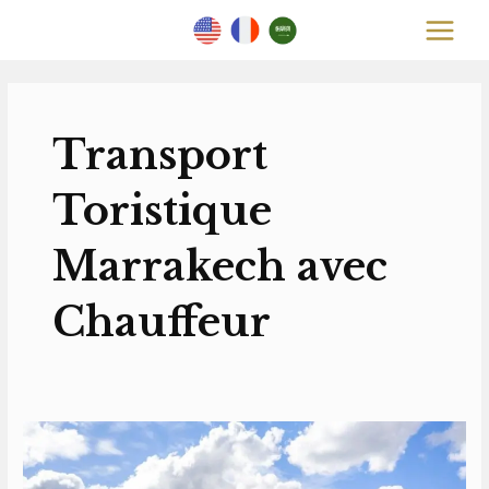
Skip
MAIN
to
MEN
content
Transport
Toristique
Marrakech avec
Chauffeur
Transport
Toristique
Marrakech