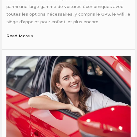
parmi une large gamme de voitures économiques avec
toutes les options nécessaires, y compris le GPS, le wifi, le
siège d'appoint pour enfant, et plus encore.
Read More »
location
voiture
marrakech
pas
cher