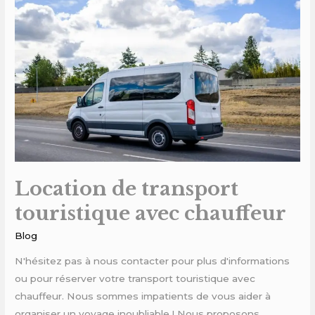
transport
touristique
avec
chauffeur
Location de transport
touristique avec chauffeur
Blog
N'hésitez pas à nous contacter pour plus d'informations
ou pour réserver votre transport touristique avec
chauffeur. Nous sommes impatients de vous aider à
organiser un voyage inoubliable ! Nous proposons