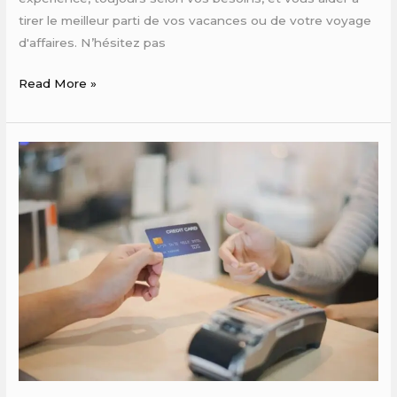
tirer le meilleur parti de vos vacances ou de votre voyage
d'affaires. N’hésitez pas
Read More »
agence
de
location
voiture
luxe
Marrakech